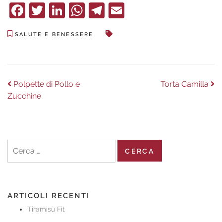
Facebook
Twitter
LinkedIn
WhatsApp
Telegram
Email
SALUTE E BENESSERE
Navigazione
Previous
Next
Polpette di Pollo e
Torta Camilla
post:
post:
Zucchine
articoli
Ricerca
per:
ARTICOLI RECENTI
Tiramisù Fit