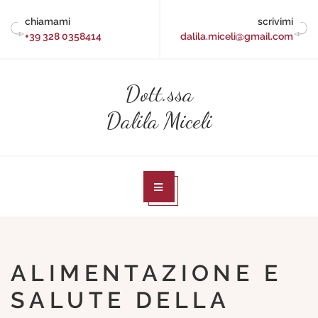
Skip
chiamami
scrivimi
to
+39 328 0358414
dalila.miceli@gmail.com
content
Dott.ssa
Dalila Miceli
ALIMENTAZIONE E
SALUTE DELLA