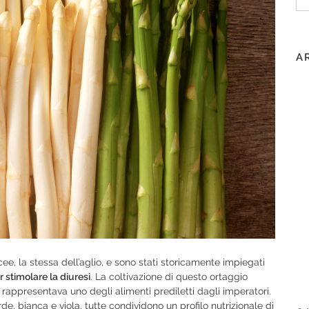
pe
A
ee, la stessa dell’aglio, e sono stati storicamente impiegati
 stimolare la diuresi
. La coltivazione di questo ortaggio
e rappresentava uno degli alimenti prediletti dagli imperatori.
de, bianca e viola, tutte condividono un profilo nutrizionale di