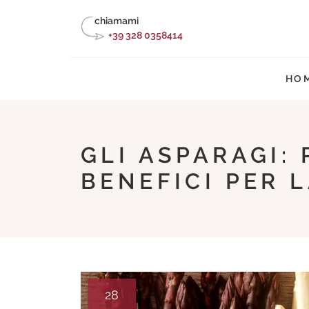
Skip
chiamami
to
+39 328 0358414
content
HO
GLI ASPARAGI:
BENEFICI PER 
28