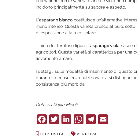
cromatiche con le varietà bianca e viola non compor
incidono principalmente su sapore e aspetto.
L
‘asparago bianco
costituisce un’alternativa inter
meno intenso. Questa varietà cresce al buio, sotto 
di esposizione alla luce solare.
Tipico del territorio ligure, l’
asparago viola
nasce da
agricoltori. Questa varietà si caratterizza per una
lievemente amare.
I dettagli sulle modalità di inserimento di questo 
durante la consulenza nutrizionale.à si distingue a
consistenza più morbida.
Dott.ssa Dalila Miceli
Facebook
Twitter
LinkedIn
WhatsApp
Telegra
Email
CURIOSITÀ
VERDURA