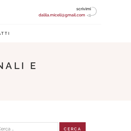
scrivimi
dalila.miceli@gmail.com
TTI
NALI E
cerca