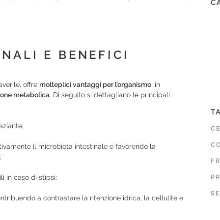
C
NALI E BENEFICI
verile, offre
molteplici vantaggi per l’organismo
, in
zione metabolica
. Di seguito si dettagliano le principali
T
aziante;
C
CO
tivamente il microbiota intestinale e favorendo la
;
F
i in caso di stipsi;
P
SE
ribuendo a contrastare la ritenzione idrica, la cellulite e