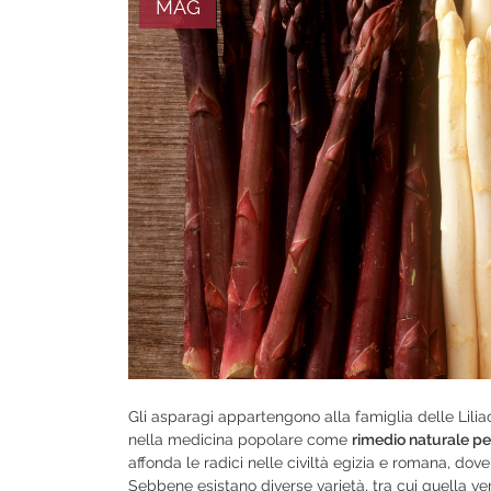
MAG
Gli asparagi appartengono alla famiglia delle Liliac
nella medicina popolare come
rimedio naturale per
affonda le radici nelle civiltà egizia e romana, dov
Sebbene esistano diverse varietà, tra cui quella ver