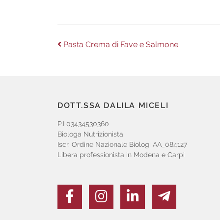
Navigazione
Previous
Pasta Crema di Fave e Salmone
post:
articoli
DOTT.SSA DALILA MICELI
P.I 03434530360
Biologa Nutrizionista
Iscr. Ordine Nazionale Biologi AA_084127
Libera professionista in Modena e Carpi