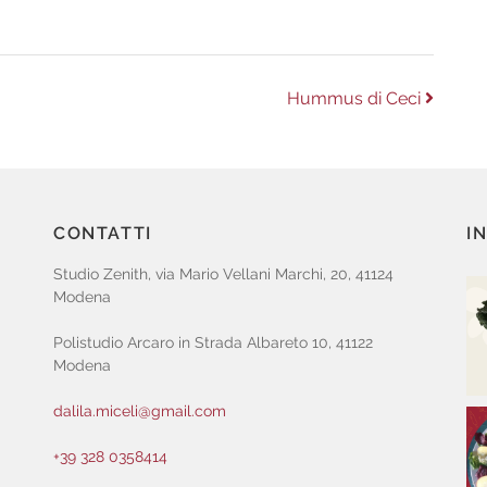
Next
Hummus di Ceci
post:
CONTATTI
I
Studio Zenith, via Mario Vellani Marchi, 20, 41124
Modena
Polistudio Arcaro in Strada Albareto 10, 41122
Modena
dalila.miceli@gmail.com
+39 328 0358414