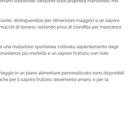
tano sostanziali variazioni sulle proprietà nutrizionali, ma
essante, distinguendosi per dimensioni maggiori e un sapore
mucchi di terreno, restando priva di clorofilla per mancanza
 una mutazione spontanea coltivata sapientemente dagli
 consistenza più morbida e un sapore fruttato, con note
ortaggio in un piano alimentare personalizzato sono disponibili
nche per il sapore fruttato, lievemente amaro, e per la
m