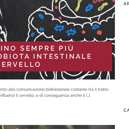
A
TINO SEMPRE PIÙ
OBIOTA INTESTINALE
CERVELLO
mento alla comunicazione bidirezionale costante tra il tratto
 influenzi il cervello, e di conseguenza anche il […]
C