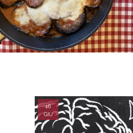
16
GIU