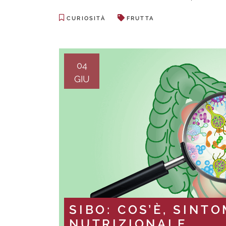
CURIOSITÀ
FRUTTA
04
GIU
SIBO: COS’È, SINTO
NUTRIZIONALE