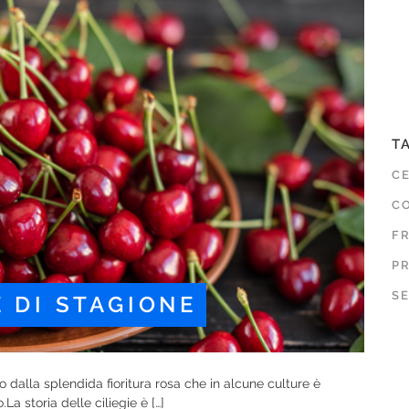
T
C
CO
F
P
SE
E DI STAGIONE
ro dalla splendida fioritura rosa che in alcune culture è
La storia delle ciliegie è […]