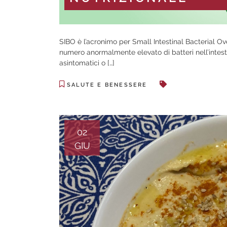
SIBO è l’acronimo per Small Intestinal Bacterial O
numero anormalmente elevato di batteri nell’intes
asintomatici o […]
SALUTE E BENESSERE
02
GIU