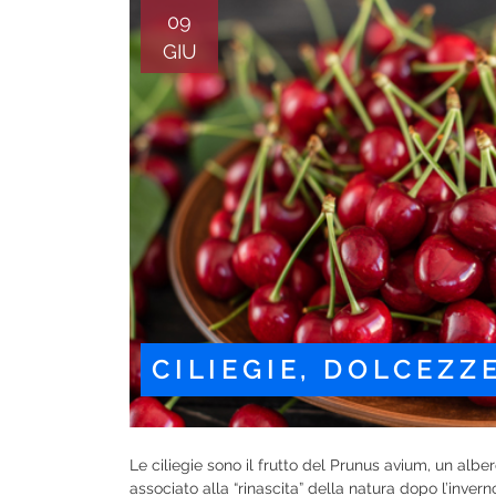
09
GIU
CILIEGIE, DOLCEZZ
Le ciliegie sono il frutto del Prunus avium, un albe
associato alla “rinascita” della natura dopo l’inverno.