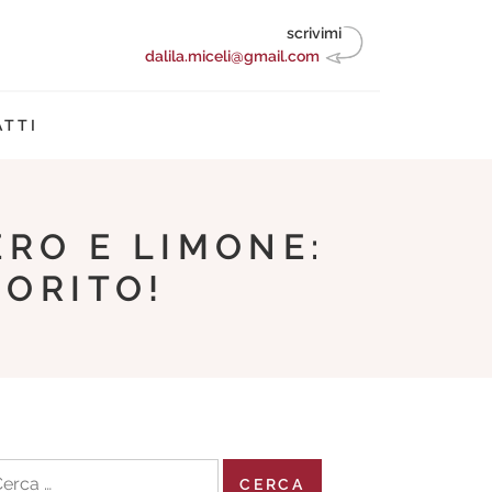
scrivimi
dalila.miceli@gmail.com
TTI
ERO E LIMONE:
PORITO!
cerca