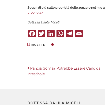
Scopri di più sulle proprietà dello zenzero nel mio a
proprieta/
Dott.ssa Dalila Miceli
Facebook
Twitter
LinkedIn
WhatsApp
Telegra
Email
RICETTE
Navigazione
Previous
Pancia Gonfia? Potrebbe Essere Candida
post:
Intestinale
articoli
DOTT.SSA DALILA MICELI