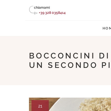
Skip
chiamami
to
+39 328 0358414
content
HO
BOCCONCINI DI
UN SECONDO PI
21