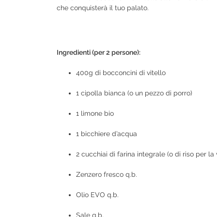
che conquisterà il tuo palato.
Ingredienti (per 2 persone):
400g di bocconcini di vitello
1 cipolla bianca (o un pezzo di porro)
1 limone bio
1 bicchiere d’acqua
2 cucchiai di farina integrale (o di riso per l
Zenzero fresco q.b.
Olio EVO q.b.
Sale q.b.