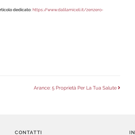
rticolo dedicato:
https://www.dalilamiceli.it/zenzero-
m
Next
Arance: 5 Proprietà Per La Tua Salute
post:
CONTATTI
I