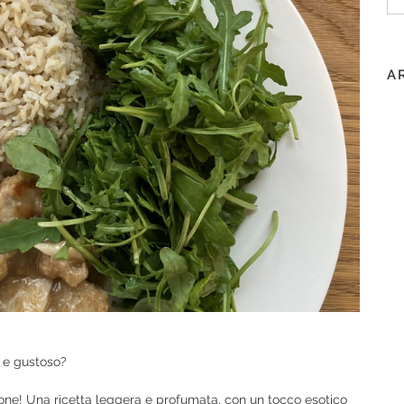
pe
A
e e gustoso?
imone! Una ricetta leggera e profumata, con un tocco esotico