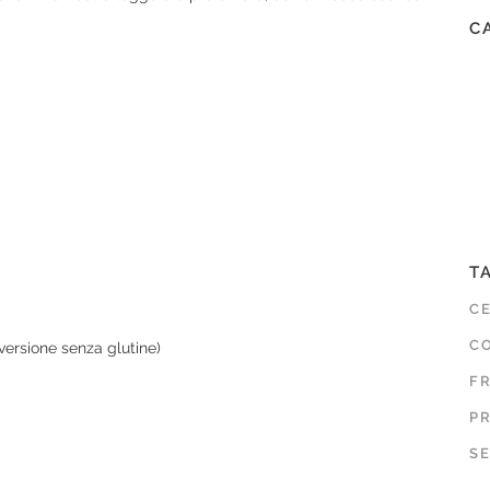
C
T
C
CO
a versione senza glutine)
F
P
SE