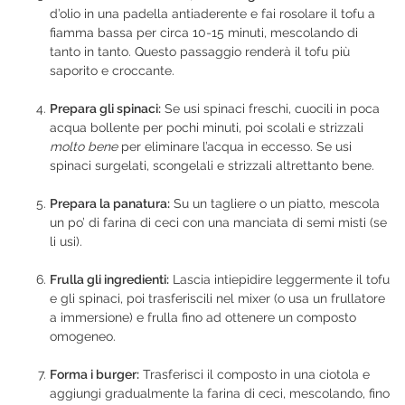
d’olio in una padella antiaderente e fai rosolare il tofu a
fiamma bassa per circa 10-15 minuti, mescolando di
tanto in tanto. Questo passaggio renderà il tofu più
saporito e croccante.
Prepara gli spinaci:
Se usi spinaci freschi, cuocili in poca
acqua bollente per pochi minuti, poi scolali e strizzali
molto bene
per eliminare l’acqua in eccesso. Se usi
spinaci surgelati, scongelali e strizzali altrettanto bene.
Prepara la panatura:
Su un tagliere o un piatto, mescola
un po’ di farina di ceci con una manciata di semi misti (se
li usi).
Frulla gli ingredienti:
Lascia intiepidire leggermente il tofu
e gli spinaci, poi trasferiscili nel mixer (o usa un frullatore
a immersione) e frulla fino ad ottenere un composto
omogeneo.
Forma i burger:
Trasferisci il composto in una ciotola e
aggiungi gradualmente la farina di ceci, mescolando, fino