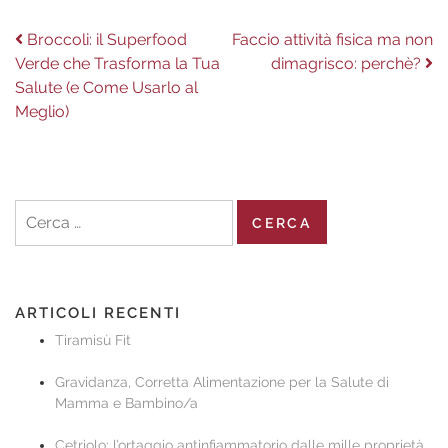
Navigazione
Previous
Next
Broccoli: il Superfood
Faccio attività fisica ma non
post:
post:
Verde che Trasforma la Tua
dimagrisco: perchè?
articoli
Salute (e Come Usarlo al
Meglio)
Ricerca
per:
ARTICOLI RECENTI
Tiramisù Fit
Gravidanza, Corretta Alimentazione per la Salute di
Mamma e Bambino/a
Cetriolo: l’ortaggio antinfiammatorio dalle mille proprietà