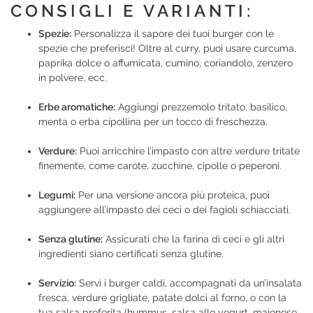
CONSIGLI E VARIANTI:
Spezie:
Personalizza il sapore dei tuoi burger con le
spezie che preferisci! Oltre al curry, puoi usare curcuma,
paprika dolce o affumicata, cumino, coriandolo, zenzero
in polvere, ecc.
Erbe aromatiche:
Aggiungi prezzemolo tritato, basilico,
menta o erba cipollina per un tocco di freschezza.
Verdure:
Puoi arricchire l’impasto con altre verdure tritate
finemente, come carote, zucchine, cipolle o peperoni.
Legumi:
Per una versione ancora più proteica, puoi
aggiungere all’impasto dei ceci o dei fagioli schiacciati.
Senza glutine:
Assicurati che la farina di ceci e gli altri
ingredienti siano certificati senza glutine.
Servizio:
Servi i burger caldi, accompagnati da un’insalata
fresca, verdure grigliate, patate dolci al forno, o con la
tua salsa preferita (hummus, salsa allo yogurt, maionese