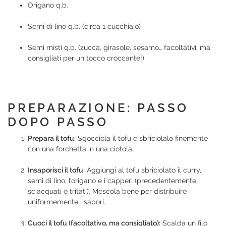
Origano q.b.
Semi di lino q.b. (circa 1 cucchiaio)
Semi misti q.b. (zucca, girasole, sesamo… facoltativi, ma
consigliati per un tocco croccante!)
PREPARAZIONE: PASSO
DOPO PASSO
Prepara il tofu:
Sgocciola il tofu e sbriciolalo finemente
con una forchetta in una ciotola.
Insaporisci il tofu:
Aggiungi al tofu sbriciolato il curry, i
semi di lino, l’origano e i capperi (precedentemente
sciacquati e tritati). Mescola bene per distribuire
uniformemente i sapori.
Cuoci il tofu (facoltativo, ma consigliato):
Scalda un filo