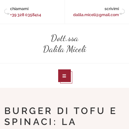
Skip
chiamami
scrivimi
to
+39 328 0358414
dalila.miceli@gmail.com
content
Dott.ssa
Dalila Miceli
BURGER DI TOFU E
SPINACI: LA