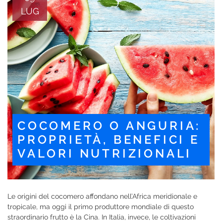
LUG
COCOMERO O ANGURIA:
PROPRIETÀ, BENEFICI E
VALORI NUTRIZIONALI
Le origini del cocomero affondano nell’Africa meridionale e
tropicale, ma oggi il primo produttore mondiale di questo
straordinario frutto è la Cina. In Italia, invece, le coltivazioni