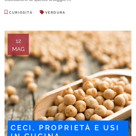
CURIOSITÀ
VERDURA
12
MAG
CECI, PROPRIETÀ E USI