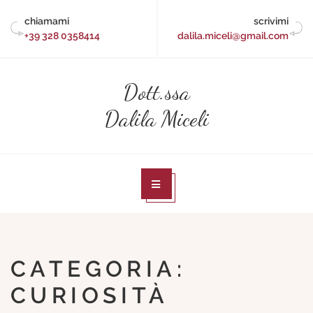
Skip
chiamami
scrivimi
to
+39 328 0358414
dalila.miceli@gmail.com
content
Dott.ssa
Dalila Miceli
CATEGORIA:
CURIOSITÀ