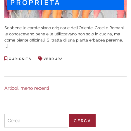
PROPRIETÀ
Sebbene le carote siano originarie dell’Oriente, Greci e Romani
le conoscevano bene e le utilizzavano non solo in cucina, ma
come piante officinali. Si tratta di una pianta erbacea perenne,
[…]
CURIOSITÀ
VERDURA
Navigazione
Articoli meno recenti
articoli
Ricerca
per: