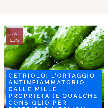
28
LUG
CETRIOLO: L’ORTAGGIO
ANTINFIAMMATORIO
DALLE MILLE
PROPRIETÀ (E QUALCHE
CONSIGLIO PER