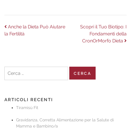
Navigazione
Previous
Next
Anche la Dieta Può Aiutare
Scopri il Tuo Biotipo: I
post:
post:
la Fertilità
Fondamenti della
articoli
CronOrMorfo Dieta
Ricerca
per:
ARTICOLI RECENTI
Tiramisù Fit
Gravidanza, Corretta Alimentazione per la Salute di
Mamma e Bambino/a