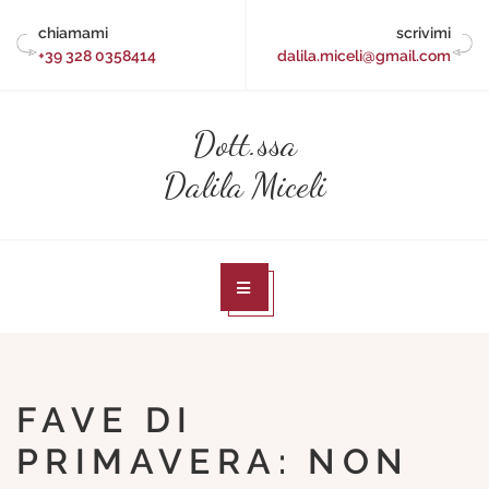
Skip
chiamami
scrivimi
to
+39 328 0358414
dalila.miceli@gmail.com
content
Dott.ssa
Dalila Miceli
FAVE DI
PRIMAVERA: NON