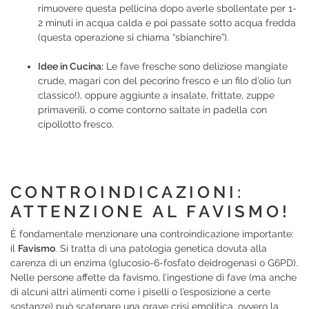
rimuovere questa pellicina dopo averle sbollentate per 1-
2 minuti in acqua calda e poi passate sotto acqua fredda
(questa operazione si chiama “sbianchire”).
Idee in Cucina:
Le fave fresche sono deliziose mangiate
crude, magari con del pecorino fresco e un filo d’olio (un
classico!), oppure aggiunte a insalate, frittate, zuppe
primaverili, o come contorno saltate in padella con
cipollotto fresco.
CONTROINDICAZIONI:
ATTENZIONE AL FAVISMO!
È fondamentale menzionare una controindicazione importante:
il
Favismo
. Si tratta di una patologia genetica dovuta alla
carenza di un enzima (glucosio-6-fosfato deidrogenasi o G6PD).
Nelle persone affette da favismo, l’ingestione di fave (ma anche
di alcuni altri alimenti come i piselli o l’esposizione a certe
sostanze) può scatenare una grave crisi emolitica, ovvero la