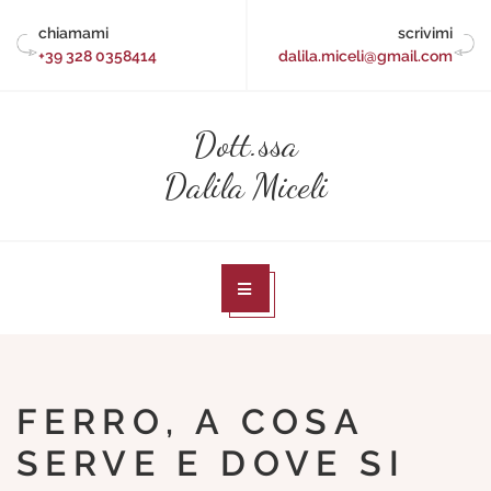
Skip
chiamami
scrivimi
to
+39 328 0358414
dalila.miceli@gmail.com
content
Dott.ssa
Dalila Miceli
FERRO, A COSA
SERVE E DOVE SI