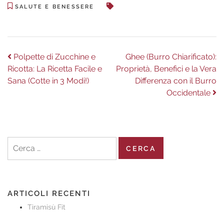
SALUTE E BENESSERE
Navigazione
Previous
Next
Polpette di Zucchine e
Ghee (Burro Chiarificato):
post:
post:
Ricotta: La Ricetta Facile e
Proprietà, Benefici e la Vera
articoli
Sana (Cotte in 3 Modi!)
Differenza con il Burro
Occidentale
Ricerca
per:
ARTICOLI RECENTI
Tiramisù Fit