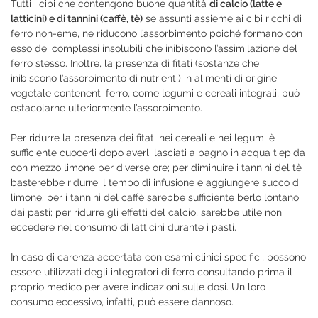
Tutti i cibi che contengono buone quantità
di calcio (latte e
latticini) e di tannini (caffè, tè)
se assunti assieme ai cibi ricchi di
ferro non-eme, ne riducono l’assorbimento poiché formano con
esso dei complessi insolubili che inibiscono l’assimilazione del
ferro stesso. Inoltre, la presenza di fitati (sostanze che
inibiscono l’assorbimento di nutrienti) in alimenti di origine
vegetale contenenti ferro, come legumi e cereali integrali, può
ostacolarne ulteriormente l’assorbimento.
Per ridurre la presenza dei fitati nei cereali e nei legumi è
sufficiente cuocerli dopo averli lasciati a bagno in acqua tiepida
con mezzo limone per diverse ore; per diminuire i tannini del tè
basterebbe ridurre il tempo di infusione e aggiungere succo di
limone; per i tannini del caffè sarebbe sufficiente berlo lontano
dai pasti; per ridurre gli effetti del calcio, sarebbe utile non
eccedere nel consumo di latticini durante i pasti.
In caso di carenza accertata con esami clinici specifici, possono
essere utilizzati degli integratori di ferro consultando prima il
proprio medico per avere indicazioni sulle dosi. Un loro
consumo eccessivo, infatti, può essere dannoso.