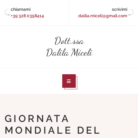
Skip
chiamami
scrivimi
to
+39 328 0358414
dalila.miceli@gmail.com
content
Dott.ssa
Dalila Miceli
GIORNATA
MONDIALE DEL