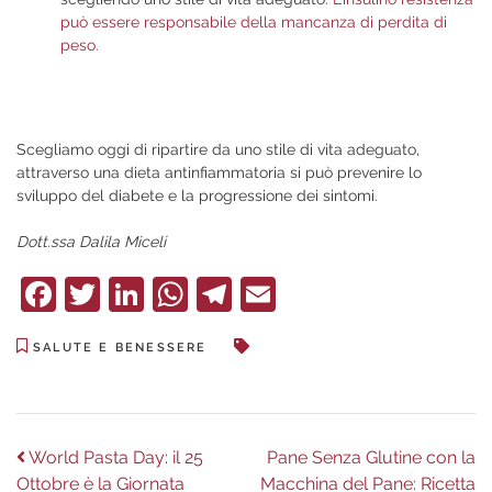
può essere responsabile della mancanza di perdita di
peso.
Scegliamo oggi di ripartire da uno stile di vita adeguato,
attraverso una dieta antinfiammatoria si può prevenire lo
sviluppo del diabete e la progressione dei sintomi.
Dott.ssa Dalila Miceli
Facebook
Twitter
LinkedIn
WhatsApp
Telegram
Email
SALUTE E BENESSERE
Navigazione
Previous
Next
World Pasta Day: il 25
Pane Senza Glutine con la
post:
post:
Ottobre è la Giornata
Macchina del Pane: Ricetta