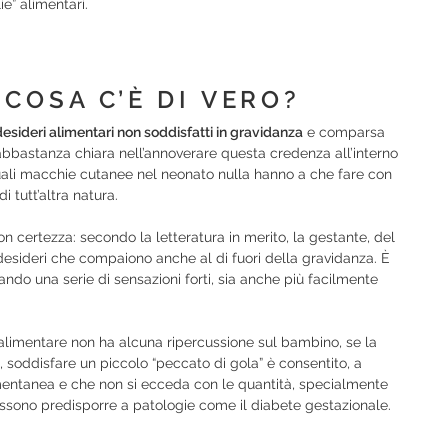
ie” alimentari.
 COSA C’È DI VERO?
esideri alimentari non soddisfatti in gravidanza
e comparsa
 abbastanza chiara nell’annoverare questa credenza all’interno
uali macchie cutanee nel neonato nulla hanno a che fare con
 tutt’altra natura.
n certezza: secondo la letteratura in merito, la gestante, del
esideri che compaiono anche al di fuori della gravidanza. È
ndo una serie di sensazioni forti, sia anche più facilmente
alimentare non ha alcuna ripercussione sul bambino, se la
soddisfare un piccolo “peccato di gola” è consentito, a
mentanea e che non si ecceda con le quantità, specialmente
possono predisporre a patologie come il diabete gestazionale.