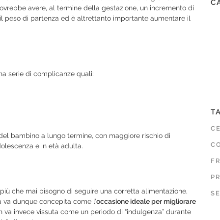
C
ovrebbe avere, al termine della gestazione, un incremento di
 il peso di partenza ed è altrettanto importante aumentare il
a serie di complicanze quali:
T
C
 del bambino a lungo termine, con maggiore rischio di
CO
dolescenza e in età adulta.
F
P
iù che mai bisogno di seguire una corretta alimentazione,
SE
za va dunque concepita come l’
occasione ideale per migliorare
non va invece vissuta come un periodo di “indulgenza” durante