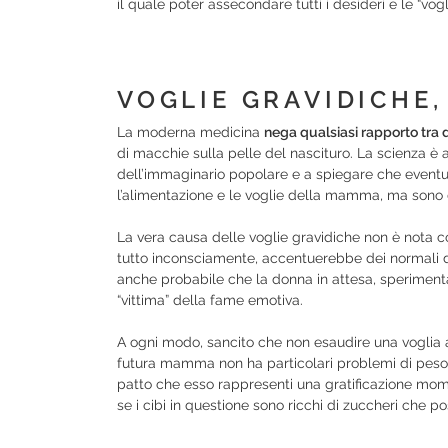
il quale poter assecondare tutti i desideri e le “vogl
VOGLIE GRAVIDICHE,
La moderna medicina
nega qualsiasi rapporto tra d
di macchie sulla pelle del nascituro. La scienza è
dell’immaginario popolare e a spiegare che event
l’alimentazione e le voglie della mamma, ma sono di
La vera causa delle voglie gravidiche non è nota co
tutto inconsciamente, accentuerebbe dei normali d
anche probabile che la donna in attesa, sperimenta
“vittima” della fame emotiva.
A ogni modo, sancito che non esaudire una voglia 
futura mamma non ha particolari problemi di peso, 
patto che esso rappresenti una gratificazione mo
se i cibi in questione sono ricchi di zuccheri che 