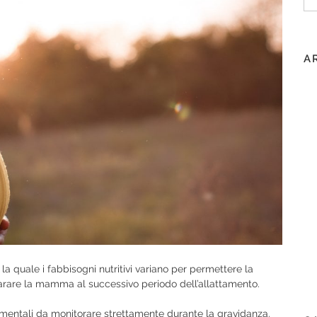
pe
A
la quale i fabbisogni nutritivi variano per permettere la
parare la mamma al successivo periodo dell’allattamento.
amentali da monitorare strettamente durante la gravidanza.