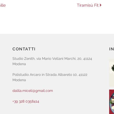
Next
ille
Tiramisù Fit
post:
CONTATTI
I
Studio Zenith, via Mario Vellani Marchi, 20, 41124
Modena
Polistudio Arcaro in Strada Albareto 10, 41122
Modena
dalila.miceli@gmail.com
+39 328 0358414