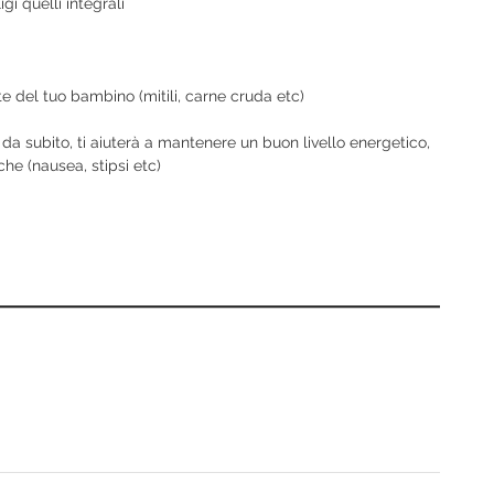
igi quelli integrali
lute del tuo bambino (mitili, carne cruda etc)
da subito, ti aiuterà a mantenere un buon livello energetico,
che (nausea, stipsi etc)
m