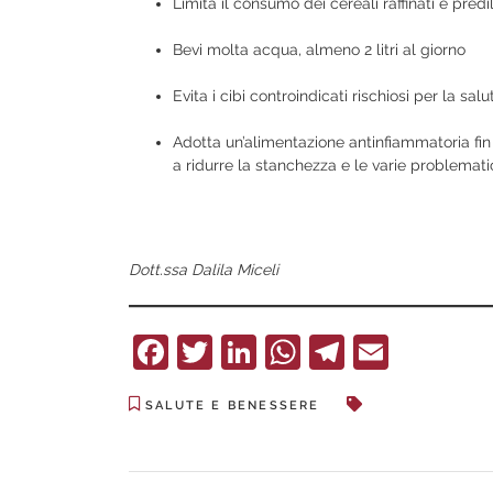
Limita il consumo dei cereali raffinati e predil
Bevi molta acqua, almeno 2 litri al giorno
Evita i cibi controindicati rischiosi per la sa
Adotta un’alimentazione antinfiammatoria fin 
a ridurre la stanchezza e le varie problemati
Dott.ssa Dalila Miceli
Facebook
Twitter
LinkedIn
WhatsApp
Telegra
Email
SALUTE E BENESSERE