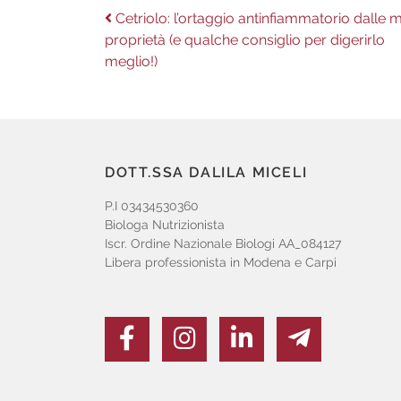
Navigazione
Previous
Cetriolo: l’ortaggio antinfiammatorio dalle m
post:
proprietà (e qualche consiglio per digerirlo
articoli
meglio!)
DOTT.SSA DALILA MICELI
P.I 03434530360
Biologa Nutrizionista
Iscr. Ordine Nazionale Biologi AA_084127
Libera professionista in Modena e Carpi