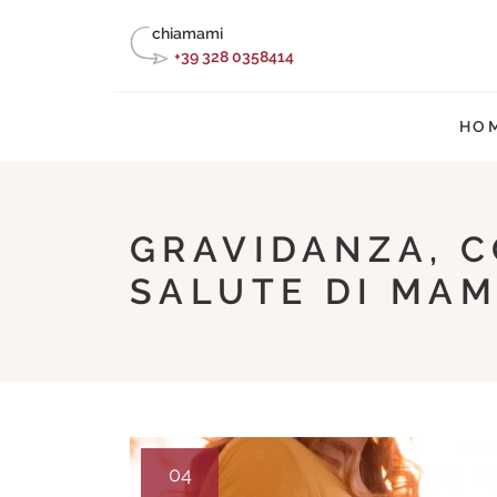
Skip
chiamami
to
+39 328 0358414
content
HO
GRAVIDANZA, C
SALUTE DI MA
04