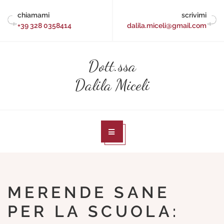
Skip
chiamami
scrivimi
to
+39 328 0358414
dalila.miceli@gmail.com
content
Dott.ssa
Dalila Miceli
MERENDE SANE
PER LA SCUOLA: