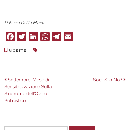
Dott.ssa Dalila Miceli
Facebook
Twitter
LinkedIn
WhatsApp
Telegram
Email
RICETTE
Navigazione
Previous
Next
Settembre: Mese di
Soia: Sì o No?
post:
post:
Sensibilizzazione Sulla
articoli
Sindrome dell’Ovaio
Policistico
Ricerca