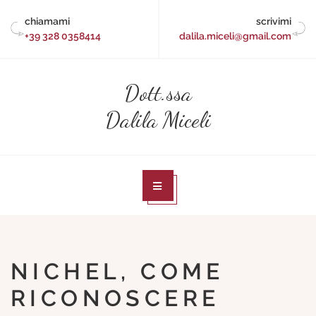
Skip
chiamami
scrivimi
to
+39 328 0358414
dalila.miceli@gmail.com
content
Dott.ssa
Dalila Miceli
NICHEL, COME
RICONOSCERE