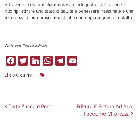
Attraverso dieta antinfiammatoria e adeguata integrazione si
può ripristinare uno stato di salute e benessere intestinale e una
tolleranza ai numerosi alimenti che contengono questo metallo.
Dott.ssa Dalila Miceli
Facebook
Twitter
LinkedIn
WhatsApp
Telegram
Email
CURIOSITÀ
Navigazione
Previous
Next
Torta Zucca e Pere
Frittura E Frittura Ad Aria,
post:
post:
Facciamo Chiarezza
articoli