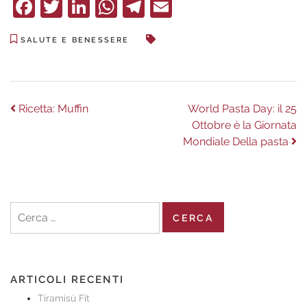
Facebook
Twitter
LinkedIn
WhatsApp
Telegram
Email
SALUTE E BENESSERE
Navigazione
Previous
Next
Ricetta: Muffin
World Pasta Day: il 25
post:
post:
Ottobre è la Giornata
articoli
Mondiale Della pasta
Ricerca
per:
ARTICOLI RECENTI
Tiramisù Fit