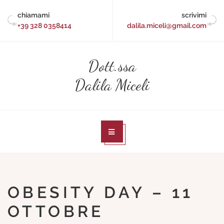
Skip
chiamami
scrivimi
to
+39 328 0358414
dalila.miceli@gmail.com
content
Dott.ssa
Dalila Miceli
OBESITY DAY – 11
OTTOBRE