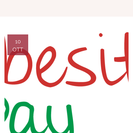
10
OTT