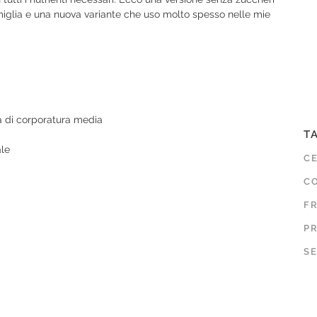
iglia e una nuova variante che uso molto spesso nelle mie
a di corporatura media
T
ale
C
CO
F
P
SE