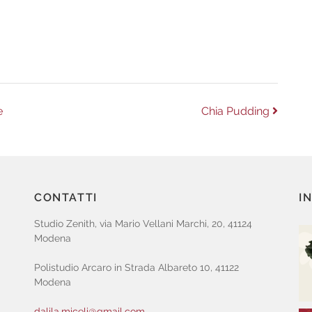
m
Next
e
Chia Pudding
post:
CONTATTI
I
Studio Zenith, via Mario Vellani Marchi, 20, 41124
Modena
Polistudio Arcaro in Strada Albareto 10, 41122
Modena
dalila.miceli@gmail.com