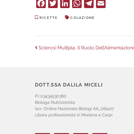
Facebook
Twitter
LinkedIn
WhatsApp
Telegra
Email
RICETTE
COLAZIONE
Navigazione
Previous
Sclerosi Multipla, Il Ruolo Dell’Alimentazion
post:
articoli
DOTT.SSA DALILA MICELI
P.I 03434530360
Biologa Nutrizionista
Iscr. Ordine Nazionale Biologi AA_084127
Libera professionista in Modena e Carpi