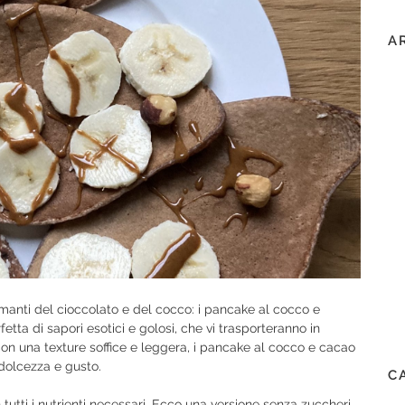
A
amanti del cioccolato e del cocco: i pancake al cocco e
ta di sapori esotici e golosi, che vi trasporteranno in
Con una texture soffice e leggera, i pancake al cocco e cacao
 dolcezza e gusto.
C
utti i nutrienti necessari. Ecco una versione senza zuccheri