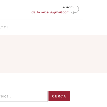
scrivimi
dalila.miceli@gmail.com
TTI
cerca
r: