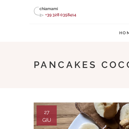
Skip
chiamami
to
+39 328 0358414
content
HO
PANCAKES COC
27
GIU