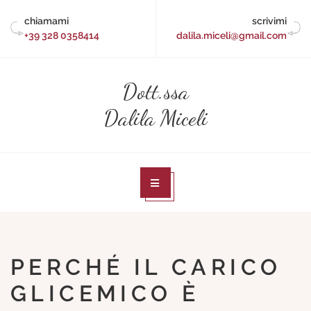
Skip
chiamami
scrivimi
to
+39 328 0358414
dalila.miceli@gmail.com
content
Dott.ssa
Dalila Miceli
PERCHÉ IL CARICO
GLICEMICO È