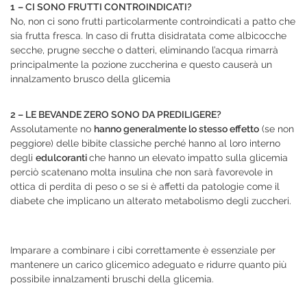
1
– CI SONO FRUTTI CONTROINDICATI?
No, non ci sono frutti particolarmente controindicati a patto che
sia frutta fresca. In caso di frutta disidratata come albicocche
secche, prugne secche o datteri, eliminando l’acqua rimarrà
principalmente la pozione zuccherina e questo causerà un
innalzamento brusco della glicemia
2 – LE BEVANDE ZERO SONO DA PREDILIGERE?
Assolutamente no
hanno generalmente lo stesso effetto
(se non
peggiore) delle bibite classiche perché hanno al loro interno
degli
edulcoranti
che hanno un elevato impatto sulla glicemia
perciò scatenano molta insulina che non sarà favorevole in
ottica di perdita di peso o se si è affetti da patologie come il
diabete che implicano un alterato metabolismo degli zuccheri.
Imparare a combinare i cibi correttamente è essenziale per
mantenere un carico glicemico adeguato e ridurre quanto più
possibile innalzamenti bruschi della glicemia.