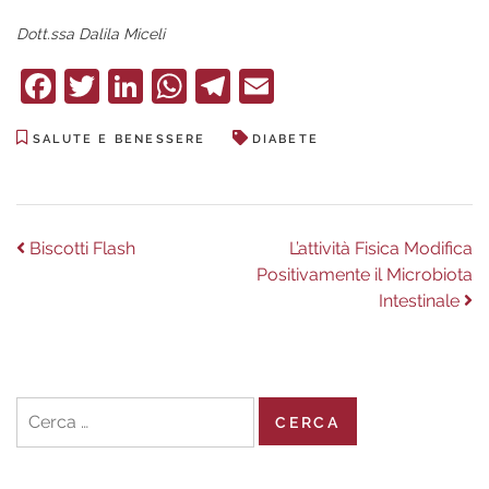
Dott.ssa Dalila Miceli
Facebook
Twitter
LinkedIn
WhatsApp
Telegram
Email
SALUTE E BENESSERE
DIABETE
Navigazione
Previous
Next
Biscotti Flash
L’attività Fisica Modifica
post:
post:
Positivamente il Microbiota
articoli
Intestinale
Ricerca
per: