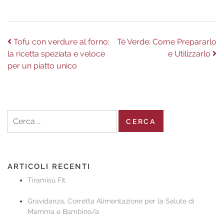
Navigazione
Previous
Next
Tofu con verdure al forno:
Tè Verde: Come Prepararlo
post:
post:
la ricetta speziata e veloce
e Utilizzarlo
articoli
per un piatto unico
Ricerca
per:
ARTICOLI RECENTI
Tiramisù Fit
Gravidanza, Corretta Alimentazione per la Salute di
Mamma e Bambino/a