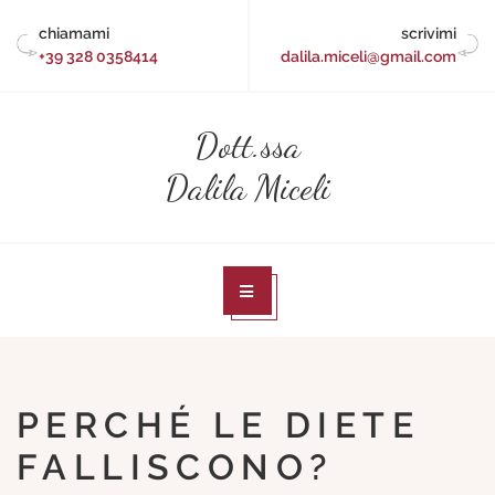
Skip
chiamami
scrivimi
to
+39 328 0358414
dalila.miceli@gmail.com
content
Dott.ssa
Dalila Miceli
PERCHÉ LE DIETE
FALLISCONO?