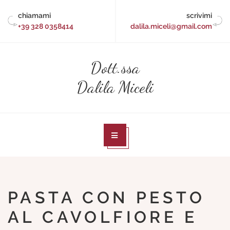
Skip
chiamami
scrivimi
to
+39 328 0358414
dalila.miceli@gmail.com
content
Dott.ssa
Dalila Miceli
PASTA CON PESTO
AL CAVOLFIORE E