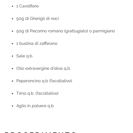
1 Cavolfiore
50g di Gherigli di noci
50g di Pecorino romano (grattugiato) o parmigiano
1 bustina di zafferano
Sale q.b.
Olio extravergine d’oliva q.b.
Peperoncino q.b (facoltativo)
Timo q.b. (facoltativo)
Aglio in polvere q.b.