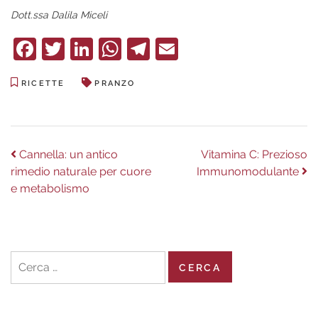
Dott.ssa Dalila Miceli
Facebook
Twitter
LinkedIn
WhatsApp
Telegram
Email
RICETTE
PRANZO
Navigazione
Previous
Next
Cannella: un antico
Vitamina C: Prezioso
post:
post:
rimedio naturale per cuore
Immunomodulante
articoli
e metabolismo
Ricerca
per: