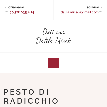
Skip
chiamami
scrivimi
to
+39 328 0358414
dalila.miceli@gmail.com
content
Dott.ssa
Dalila Miceli
PESTO DI
RADICCHIO