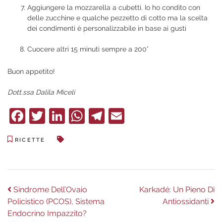
Aggiungere la mozzarella a cubetti. Io ho condito con
delle zucchine e qualche pezzetto di cotto ma la scelta
dei condimenti è personalizzabile in base ai gusti
Cuocere altri 15 minuti sempre a 200°
Buon appetito!
Dott.ssa Dalila Miceli
Facebook
Twitter
LinkedIn
WhatsApp
Telegram
Email
RICETTE
Navigazione
Previous
Next
Sindrome Dell’Ovaio
Karkadé: Un Pieno Di
post:
post:
Policistico (PCOS), Sistema
Antiossidanti
articoli
Endocrino Impazzito?