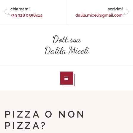
Skip
chiamami
scrivimi
to
+39 328 0358414
dalila.miceli@gmail.com
content
Dott.ssa
Dalila Miceli
PIZZA O NON
PIZZA?