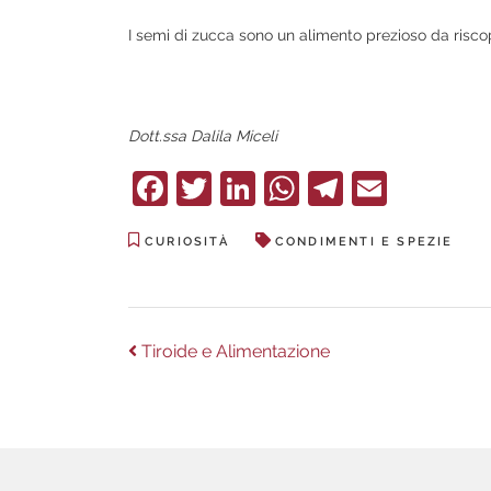
I semi di zucca sono un alimento prezioso da riscop
Dott.ssa Dalila Miceli
Facebook
Twitter
LinkedIn
WhatsApp
Telegra
Email
CURIOSITÀ
CONDIMENTI E SPEZIE
Navigazione
Previous
Tiroide e Alimentazione
post:
articoli