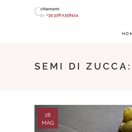
Skip
chiamami
to
+39 328 0358414
content
HO
SEMI DI ZUCCA
28
MAG