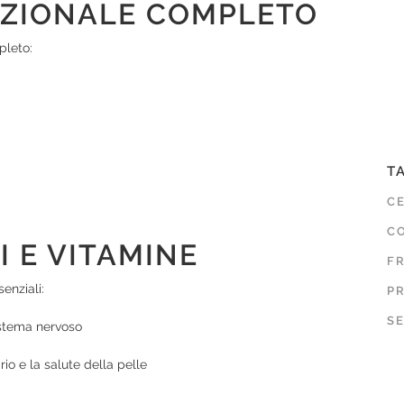
IZIONALE COMPLETO
pleto:
T
C
CO
I E VITAMINE
F
enziali:
P
SE
istema nervoso
o e la salute della pelle