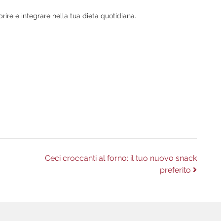
rire e integrare nella tua dieta quotidiana.
m
Next
Ceci croccanti al forno: il tuo nuovo snack
post:
preferito