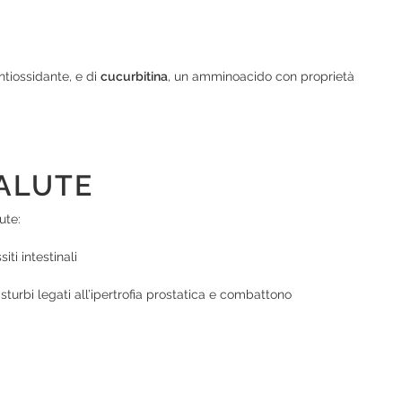
ntiossidante, e di
cucurbitina
, un amminoacido con proprietà
SALUTE
ute:
iti intestinali
turbi legati all’ipertrofia prostatica e combattono