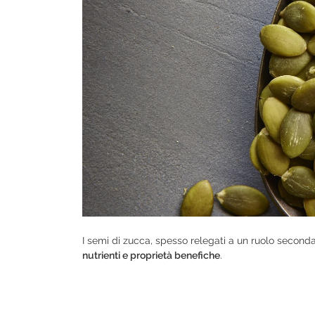
I semi di zucca, spesso relegati a un ruolo secondar
nutrienti e proprietà benefiche
.