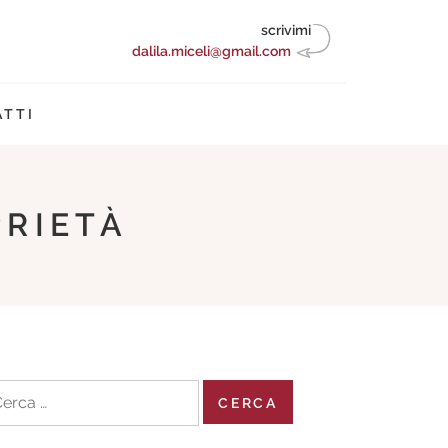
scrivimi
dalila.miceli@gmail.com
TTI
PRIETÀ
cerca
r: