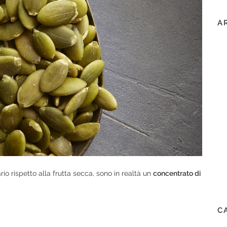
A
io rispetto alla frutta secca, sono in realtà un
concentrato di
C