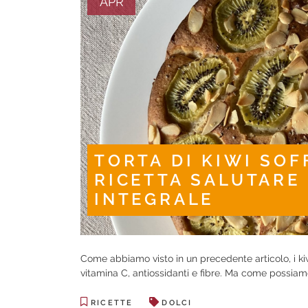
APR
TORTA DI KIWI SOF
RICETTA SALUTARE
INTEGRALE
Come abbiamo visto in un precedente articolo, i kiwi
vitamina C, antiossidanti e fibre. Ma come possiamo 
RICETTE
DOLCI