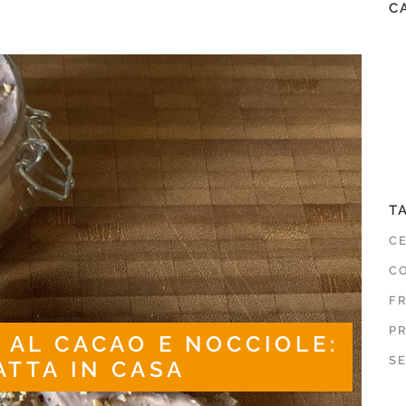
C
T
C
CO
F
P
 AL CACAO E NOCCIOLE:
SE
ATTA IN CASA