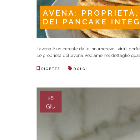
AVENA: PROPRIETÀ,
DEI PANCAKE INTE
L’avena è un cereale dalle innumerevoli virtù, perfe
Le proprietà dell’avena Vediamo nel dettaglio quali 
RICETTE
DOLCI
26
GIU