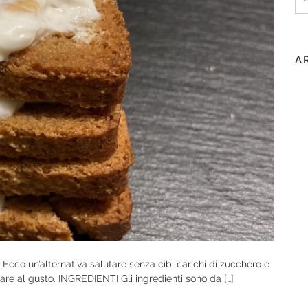
pe
A
 Ecco un’alternativa salutare senza cibi carichi di zucchero e
are al gusto. INGREDIENTI Gli ingredienti sono da […]