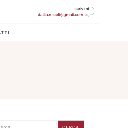
scrivimi
dalila.miceli@gmail.com
TTI
cerca