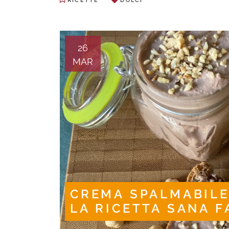
RICETTE
DOLCI
26
MAR
CREMA SPALMABILE
LA RICETTA SANA F