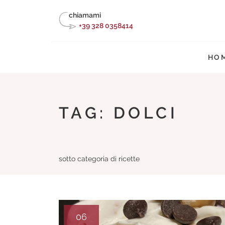
Skip
chiamami
to
+39 328 0358414
content
HO
TAG:
DOLCI
sotto categoria di ricette
06