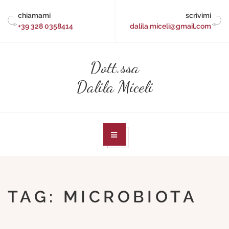
Skip
chiamami
scrivimi
to
+39 328 0358414
dalila.miceli@gmail.com
content
Dott.ssa
Dalila Miceli
TAG:
MICROBIOTA