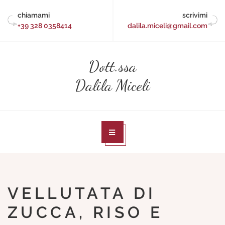
Skip
chiamami
scrivimi
to
+39 328 0358414
dalila.miceli@gmail.com
content
Dott.ssa
Dalila Miceli
VELLUTATA DI
ZUCCA, RISO E