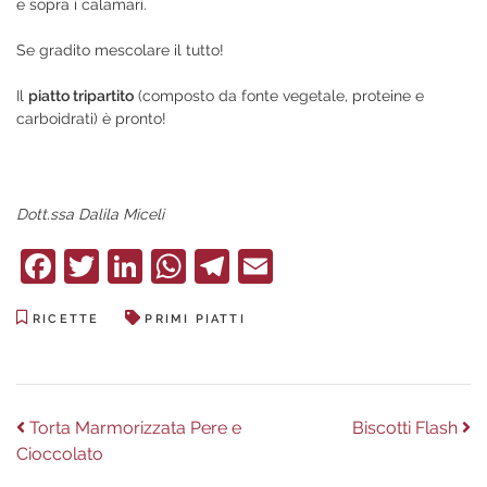
e sopra i calamari.
Se gradito mescolare il tutto!
Il
piatto tripartito
(composto da fonte vegetale, proteine e
carboidrati) è pronto!
Dott.ssa Dalila Miceli
Facebook
Twitter
LinkedIn
WhatsApp
Telegram
Email
RICETTE
PRIMI PIATTI
Navigazione
Previous
Next
Torta Marmorizzata Pere e
Biscotti Flash
post:
post:
Cioccolato